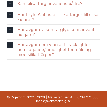
Kan silikatfärg användas på trä?
Hur bryts Alabaster silikatfärger till olika
kulörer?
Hur avgöra vilken färgtyp som använts
tidigare?
Hur avgöra om ytan är tillräckligt torr
och sugande/lämplighet för målning
med silikatfärger?
© Copyright 2022 - 2026 | Alabaster Färg AB |
0734-272 888
|
mans@alabasterfarg.se