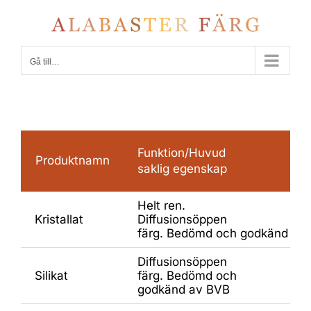
Fortsätt
till
innehållet
Gå till…
Funktion/Huvud
Produktnamn
saklig egenskap
Helt ren.
Kristallat
Diffusionsöppen
färg. Bedömd och godkänd av
Diffusionsöppen
Silikat
färg. Bedömd och
godkänd av BVB