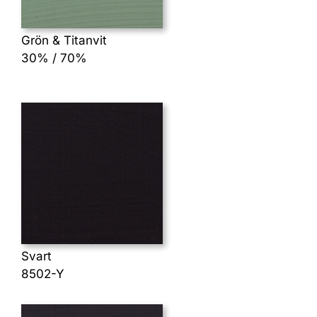
Grön & Titanvit
30% / 70%
Svart
8502-Y