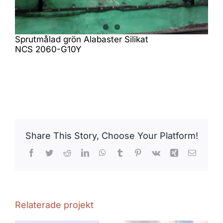
Sprutmålad grön Alabaster Silikat
NCS 2060-G10Y
Share This Story, Choose Your Platform!
Facebook
Twitter
Reddit
LinkedIn
WhatsApp
Tumblr
Pinterest
Vk
Xing
E-
post
Relaterade projekt