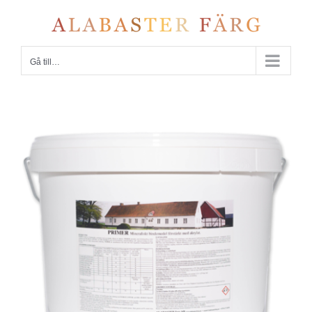
Fortsätt
till
innehållet
Gå till…