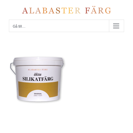
Fortsätt
till
innehållet
Gå till…