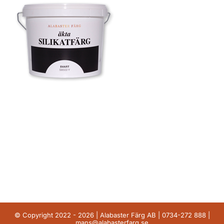
© Copyright 2022 - 2026 | Alabaster Färg AB |
0734-272 888
|
mans@alabasterfarg.se