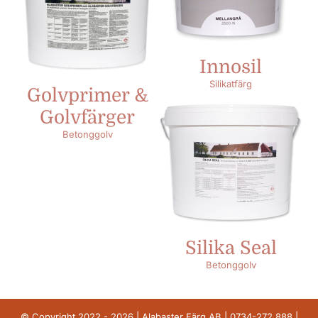
Innosil
Silikatfärg
Golvprimer &
Golvfärger
Betonggolv
Silika Seal
Betonggolv
© Copyright 2022 - 2026 | Alabaster Färg AB |
0734-272 888
|