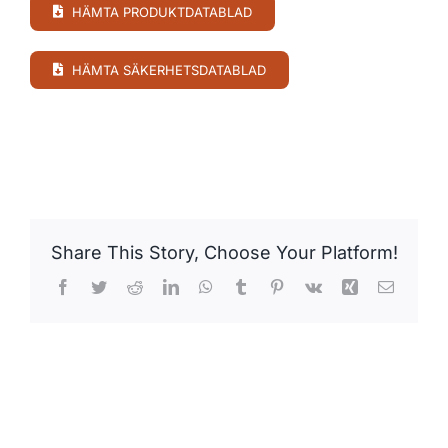
HÄMTA PRODUKTDATABLAD
HÄMTA SÄKERHETSDATABLAD
Share This Story, Choose Your Platform!
Facebook
Twitter
Reddit
LinkedIn
WhatsApp
Tumblr
Pinterest
Vk
Xing
E-
post