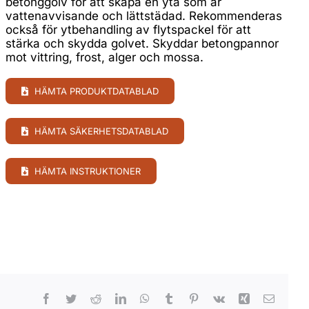
betonggolv för att skapa en yta som är
vattenavvisande och lättstädad. Rekommenderas
också för ytbehandling av flytspackel för att
stärka och skydda golvet. Skyddar betongpannor
mot vittring, frost, alger och mossa.
HÄMTA PRODUKTDATABLAD
HÄMTA SÄKERHETSDATABLAD
HÄMTA INSTRUKTIONER
Facebook
Twitter
Reddit
LinkedIn
WhatsApp
Tumblr
Pinterest
Vk
Xing
E-
post