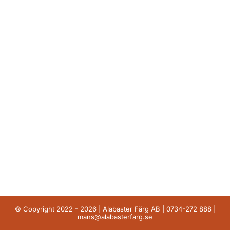
© Copyright 2022 - 2026 | Alabaster Färg AB |
0734-272 888
|
mans@alabasterfarg.se